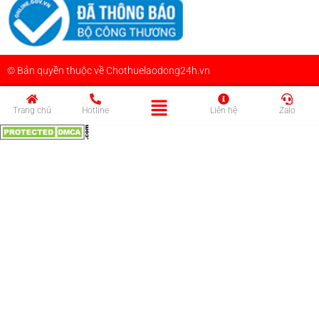
© Bản quyền thuộc về Chothuelaodong24h.vn
Trang chủ
Hotline
Liên hệ
Zalo