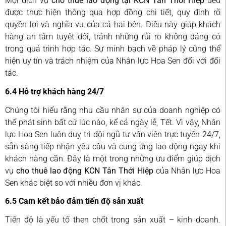
Mọi dịch vụ
cho thuê lao động tại KCN Tân Thới Hiệp
đều
được thực hiện thông qua hợp đồng chi tiết, quy định rõ
quyền lợi và nghĩa vụ của cả hai bên. Điều này giúp khách
hàng an tâm tuyệt đối, tránh những rủi ro không đáng có
trong quá trình hợp tác. Sự minh bạch về pháp lý cũng thể
hiện uy tín và trách nhiệm của Nhân lực Hoa Sen đối với đối
tác.
6.4 Hỗ trợ khách hàng 24/7
Chúng tôi hiểu rằng nhu cầu nhân sự của doanh nghiệp có
thể phát sinh bất cứ lúc nào, kể cả ngày lễ, Tết. Vì vậy, Nhân
lực Hoa Sen luôn duy trì đội ngũ tư vấn viên trực tuyến 24/7,
sẵn sàng tiếp nhận yêu cầu và cung ứng lao động ngay khi
khách hàng cần. Đây là một trong những ưu điểm giúp dịch
vụ
cho thuê lao động KCN Tân Thới Hiệp
của Nhân lực Hoa
Sen khác biệt so với nhiều đơn vị khác.
6.5 Cam kết bảo đảm tiến độ sản xuất
Tiến độ là yếu tố then chốt trong sản xuất – kinh doanh.