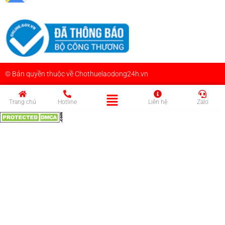
© Bản quyền thuộc về Chothuelaodong24h.vn
Trang chủ
Hotline
Liên hệ
Zalo