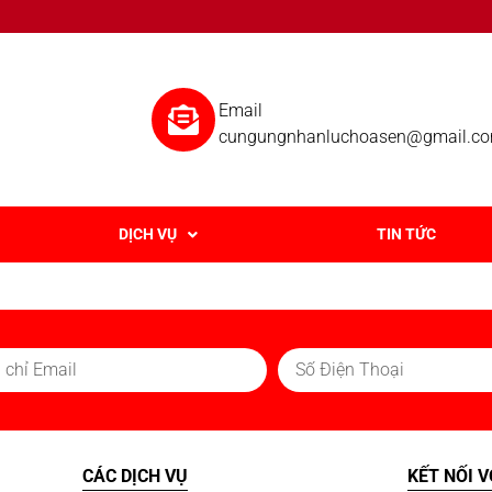
Email
cungungnhanluchoasen@gmail.c
DỊCH VỤ
TIN TỨC
CÁC DỊCH VỤ
KẾT NỐI V