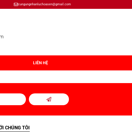
cungungnhanluchoasen@gmail.com
om
LIÊN HỆ
ỚI CHÚNG TÔI