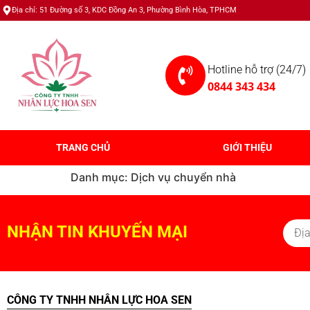
Địa chỉ: 51 Đường số 3, KDC Đồng An 3, Phường Bình Hòa, TPHCM
Hotline hỗ trợ (24/7)
0844 343 434
TRANG CHỦ
GIỚI THIỆU
Danh mục:
Dịch vụ chuyển nhà
NHẬN TIN KHUYẾN MẠI
CÔNG TY TNHH NHÂN LỰC HOA SEN