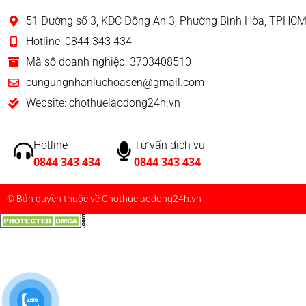
51 Đường số 3, KDC Đồng An 3, Phường Bình Hòa, TPHC
Hotline: 0844 343 434
Mã số doanh nghiệp: 3703408510
cungungnhanluchoasen@gmail.com
Website: chothuelaodong24h.vn
Hotline
Tư vấn dịch vụ
0844 343 434
0844 343 434
© Bản quyền thuộc về Chothuelaodong24h.vn