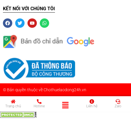
KẾT NỐI VỚI CHÚNG TÔI
© Bản quyền thuộc về Chothuelaodong24h.vn
Trang chủ
Hotline
Liên hệ
Zalo