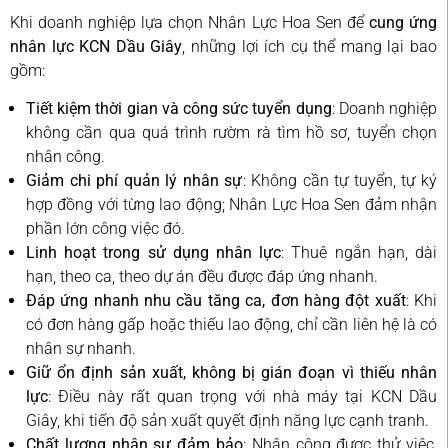
Khi doanh nghiệp lựa chọn Nhân Lực Hoa Sen để
cung ứng
nhân lực KCN Dầu Giây
, những lợi ích cụ thể mang lại bao
gồm:
Tiết kiệm thời gian và công sức tuyển dụng
: Doanh nghiệp
không cần qua quá trình rườm rà tìm hồ sơ, tuyển chọn
nhân công.
Giảm chi phí quản lý nhân sự
: Không cần tự tuyển, tự ký
hợp đồng với từng lao động; Nhân Lực Hoa Sen đảm nhận
phần lớn công việc đó.
Linh hoạt trong sử dụng nhân lực
: Thuê ngắn hạn, dài
hạn, theo ca, theo dự án đều được đáp ứng nhanh.
Đáp ứng nhanh nhu cầu tăng ca, đơn hàng đột xuất
: Khi
có đơn hàng gấp hoặc thiếu lao động, chỉ cần liên hệ là có
nhân sự nhanh.
Giữ ổn định sản xuất, không bị gián đoạn vì thiếu nhân
lực
: Điều này rất quan trọng với nhà máy tại KCN Dầu
Giây, khi tiến độ sản xuất quyết định năng lực cạnh tranh.
Chất lượng nhân sự đảm bảo
: Nhân công được thử việc,