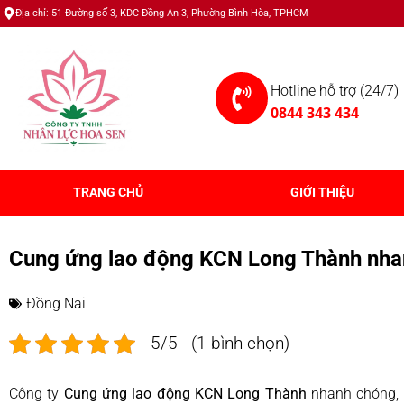
Địa chỉ: 51 Đường số 3, KDC Đồng An 3, Phường Bình Hòa, TPHCM
Hotline hỗ trợ (24/7)
0844 343 434
TRANG CHỦ
GIỚI THIỆU
Cung ứng lao động KCN Long Thành nhan
Đồng Nai
5/5 - (1 bình chọn)
Công ty
Cung ứng lao động KCN Long Thành
nhanh chóng, 