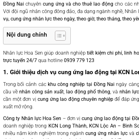
Đồng Nai
chuyên
cung ứng và cho thuê lao động
cho các nh
Với đội ngũ nhân công đông đảo, đa dạng ngành nghề, Nhân 
vụ, cung ứng nhân lực theo ngày, theo giờ, theo tháng, theo y
Nội dung chính
Nhân lực Hoa Sen giúp doanh nghiệp
tiết kiệm chi phí, linh
trực tuyến 24/7
qua hotline
0939 779 123
1. Giới thiệu dịch vụ cung ứng lao động tại KCN L
Trong bối cảnh các
khu công nghiệp tại Đồng Nai
ngày càng 
cầu về
nhân công sản xuất
,
lao động phổ thông
, và
nhân lực
cần một đơn vị
cung ứng lao động chuyên nghiệp
để đáp ứng
xuất mở rộng.
Công ty Nhân lực Hoa Sen
– đơn vị
cung ứng lao động tại Đồ
doanh nghiệp trong
KCN Long Thành, KCN Lộc An – Bình Sơ
nhiều năm kinh nghiệm trong ngành
cung ứng nhân lực
và
c