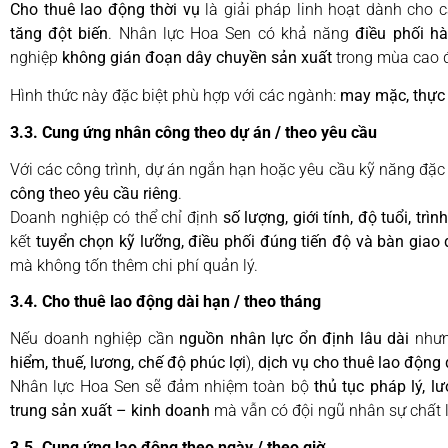
Cho thuê lao động thời vụ
là giải pháp linh hoạt dành cho
tăng đột biến
. Nhân lực Hoa Sen có khả năng
điều phối h
nghiệp
không gián đoạn dây chuyền sản xuất
trong mùa cao đi
Hình thức này đặc biệt phù hợp với các ngành:
may mặc, thực p
3.3. Cung ứng nhân công theo dự án / theo yêu cầu
Với các công trình, dự án ngắn hạn hoặc yêu cầu kỹ năng đặc
công theo yêu cầu riêng
.
Doanh nghiệp có thể chỉ định
số lượng, giới tính, độ tuổi, trì
kết
tuyển chọn kỹ lưỡng, điều phối đúng tiến độ và bàn giao
mà không tốn thêm chi phí quản lý.
3.4. Cho thuê lao động dài hạn / theo tháng
Nếu doanh nghiệp cần
nguồn nhân lực ổn định lâu dài
nhưn
hiểm, thuế, lương, chế độ phúc lợi
),
dịch vụ cho thuê lao động 
Nhân lực Hoa Sen sẽ đảm nhiệm toàn bộ
thủ tục pháp lý, 
trung sản xuất – kinh doanh
mà vẫn có đội ngũ nhân sự chất l
3.5. Cung ứng lao động theo ngày / theo giờ