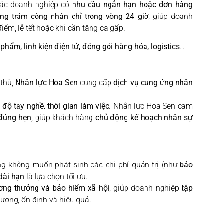
 các doanh nghiệp có
nhu cầu ngắn hạn hoặc đơn hàng
àng trăm công nhân chỉ trong vòng 24 giờ
, giúp doanh
ểm, lễ tết hoặc khi cần tăng ca gấp.
hẩm, linh kiện điện tử, đóng gói hàng hóa, logistics
…
 thù,
Nhân lực Hoa Sen
cung cấp
dịch vụ cung ứng nhân
nh độ tay nghề, thời gian làm việc
. Nhân lực Hoa Sen cam
 đúng hẹn
, giúp khách hàng
chủ động kế hoạch nhân sự
g không muốn phát sinh các chi phí quản trị (như
bảo
dài hạn
là lựa chọn tối ưu.
lương thưởng và bảo hiểm xã hội
, giúp doanh nghiệp
tập
ượng, ổn định và hiệu quả.