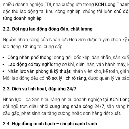
nhiều doanh nghiệp FDI, nhà xưởng lớn trong
KCN Long Thành,
đặc thù lao động tại khu công nghiệp, chúng tôi luôn
chủ độ
từng doanh nghiệp
.
2.2. Đội ngũ lao động đông đảo, chất lượng
Nguồn nhân công của Nhân lực Hoa Sen được tuyển chọn kỹ cà
lao động. Chúng tôi cung cấp:
Công nhân phổ thông:
đóng gói, bốc xếp, dán nhãn, sản xuất 
Lao động có tay nghề:
thợ cơ khí, điện, hàn, vận hành máy, k
Nhân lực văn phòng & kỹ thuật:
nhân viên kho, kế toán, giám
Mỗi lao động đều có
hồ sơ, lý lịch rõ ràng
, được quản lý và bả
2.3. Dịch vụ linh hoạt, đáp ứng 24/7
Nhân lực Hoa Sen hiểu rằng nhiều doanh nghiệp tại
KCN Lon
đội ngũ trực điều phối
cung ứng nhân công 24/7
, sẵn sàng 
cầu gấp, phát sinh ca tăng cường hoặc đơn hàng đột xuất.
2.4. Hợp đồng minh bạch – chi phí cạnh tranh