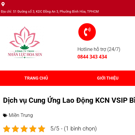
Địa chỉ: 51 Đường số 3, KDC Đồng An 3, Phường Bình Hòa, TPHCM
Hotline hỗ trợ (24/7)
0844 343 434
TRANG CHỦ
GIỚI THIỆU
Dịch vụ Cung Ứng Lao Động KCN VSIP B
Miền Trung
5/5 - (1 bình chọn)