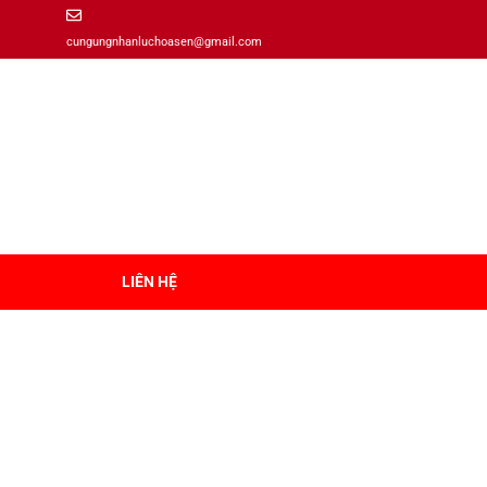
cungungnhanluchoasen@gmail.com
LIÊN HỆ