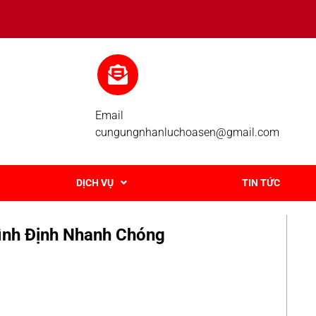
Email
cungungnhanluchoasen@gmail.com
DỊCH VỤ
TIN TỨC
ình Định Nhanh Chóng