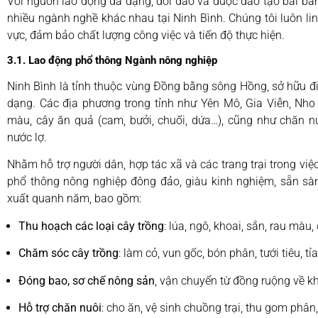
Với nguồn lao động đa dạng, dồi dào và được đào tạo bài b
nhiều ngành nghề khác nhau tại Ninh Bình. Chúng tôi luôn lin
vực, đảm bảo chất lượng công việc và tiến độ thực hiện.
3.1. Lao động phổ thông Ngành nông nghiệp
Ninh Bình là tỉnh thuộc vùng Đồng bằng sông Hồng, sở hữu điề
dạng. Các địa phương trong tỉnh như Yên Mô, Gia Viễn, Nho 
màu, cây ăn quả (cam, bưởi, chuối, dứa…), cũng như chăn nu
nước lợ.
Nhằm hỗ trợ người dân, hợp tác xã và các trang trại trong vi
phổ thông nông nghiệp đông đảo, giàu kinh nghiệm, sẵn sà
xuất quanh năm, bao gồm:
Thu hoạch các loại cây trồng
: lúa, ngô, khoai, sắn, rau màu
Chăm sóc cây trồng
: làm cỏ, vun gốc, bón phân, tưới tiêu, tỉ
Đóng bao, sơ chế nông sản
, vận chuyển từ đồng ruộng về 
Hỗ trợ chăn nuôi
: cho ăn, vệ sinh chuồng trại, thu gom phâ