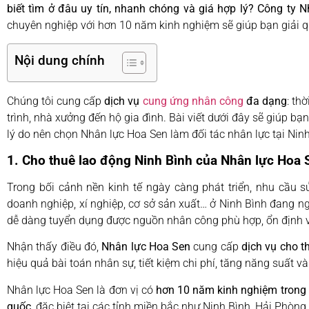
biết tìm ở đâu uy tín, nhanh chóng và giá hợp lý? Công ty 
chuyên nghiệp với hơn 10 năm kinh nghiệm sẽ giúp bạn giải q
Nội dung chính
Chúng tôi cung cấp
dịch vụ
cung ứng nhân công
đa dạng
: th
trình, nhà xưởng đến hộ gia đình. Bài viết dưới đây sẽ giúp bạn
lý do nên chọn Nhân lực Hoa Sen làm đối tác nhân lực tại Ninh
1. Cho thuê lao động Ninh Bình của Nhân lực Hoa 
Trong bối cảnh nền kinh tế ngày càng phát triển, nhu cầu s
doanh nghiệp, xí nghiệp, cơ sở sản xuất… ở Ninh Bình đang n
dễ dàng tuyển dụng được nguồn nhân công phù hợp, ổn định v
Nhận thấy điều đó,
Nhân lực Hoa Sen
cung cấp
dịch vụ cho t
hiệu quả bài toán nhân sự, tiết kiệm chi phí, tăng năng suất v
Nhân lực Hoa Sen là đơn vị có
hơn 10 năm kinh nghiệm trong 
quốc
, đặc biệt tại các tỉnh miền bắc như Ninh Bình, Hải Phòn