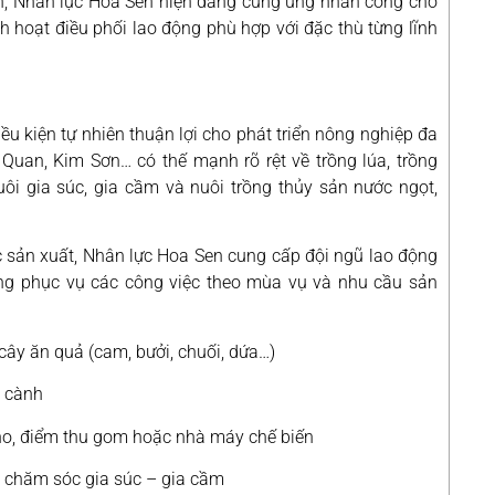
ản, Nhân lực Hoa Sen hiện đang cung ứng nhân công cho
h hoạt điều phối lao động phù hợp với đặc thù từng lĩnh
u kiện tự nhiên thuận lợi cho phát triển nông nghiệp đa
Quan, Kim Sơn… có thế mạnh rõ rệt về trồng lúa, trồng
ôi gia súc, gia cầm và nuôi trồng thủy sản nước ngọt,
ệc sản xuất, Nhân lực Hoa Sen cung cấp đội ngũ lao động
ng phục vụ các công việc theo mùa vụ và nhu cầu sản
, cây ăn quả (cam, bưởi, chuối, dứa…)
a cành
kho, điểm thu gom hoặc nhà máy chế biến
n, chăm sóc gia súc – gia cầm