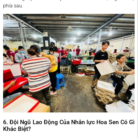
phía sau.
6. Đội Ngũ Lao Động Của Nhân lực Hoa Sen Có Gì
Khác Biệt?