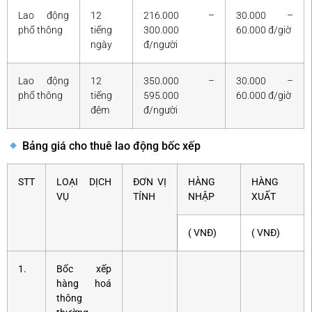
Lao động
12
216.000 –
30.000 –
phổ thông
tiếng
300.000
60.000 đ/giờ
ngày
đ/người
Lao động
12
350.000 –
30.000 –
phổ thông
tiếng
595.000
60.000 đ/giờ
đêm
đ/người
Bảng giá cho thuê lao động bốc xếp
STT
LOẠI DỊCH
ĐƠN VỊ
HÀNG
HÀNG
VỤ
TÍNH
NHẬP
XUẤT
( VNĐ)
( VNĐ)
1.
Bốc xếp
hàng hoá
thông