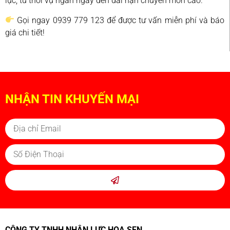
lực, từ thời vụ ngắn ngày đến dài hạn chuyên môn cao.
Gọi ngay 0939 779 123 để được tư vấn miễn phí và báo
giá chi tiết!
NHẬN TIN KHUYẾN MẠI
CÔNG TY TNHH NHÂN LỰC HOA SEN