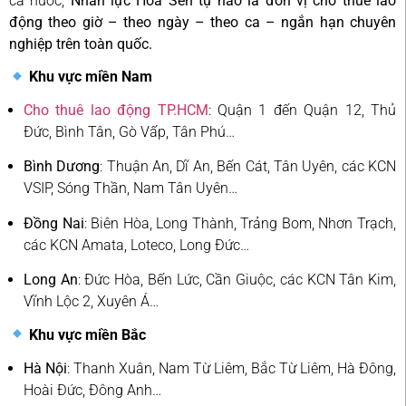
cả nước,
Nhân lực Hoa Sen tự hào là đơn vị cho thuê lao
động theo giờ – theo ngày – theo ca – ngắn hạn chuyên
nghiệp trên toàn quốc.
Khu vực miền Nam
Cho thuê lao động TP.HCM
: Quận 1 đến Quận 12, Thủ
Đức, Bình Tân, Gò Vấp, Tân Phú…
Bình Dương
: Thuận An, Dĩ An, Bến Cát, Tân Uyên, các KCN
VSIP, Sóng Thần, Nam Tân Uyên…
Đồng Nai
: Biên Hòa, Long Thành, Trảng Bom, Nhơn Trạch,
các KCN Amata, Loteco, Long Đức…
Long An
: Đức Hòa, Bến Lức, Cần Giuộc, các KCN Tân Kim,
Vĩnh Lộc 2, Xuyên Á…
Khu vực miền Bắc
Hà Nội
: Thanh Xuân, Nam Từ Liêm, Bắc Từ Liêm, Hà Đông,
Hoài Đức, Đông Anh…