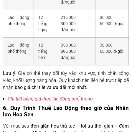
đ/người
Lao động
12
216.000 –
30.000 –
phổ thông
tiếng
300.000
60.000 đ/giờ
ngày
đ/người
Lao động
12
350.000 –
30.000 –
phổ thông
tiếng
595.000
60.000 đ/giờ
đêm
đ/người
Lưu ý
: Giá có thể thay đổi tùy vào khu vực, tính chất công
việc, khối lượng hàng hóa. Quý khách nên liên hệ trực tiếp để
nhận
báo giá chi tiết và ưu đãi mới nhất.
Chi tiết bảng giá thuê lao động phổ thông
6. Quy Trình Thuê Lao Động theo giờ của Nhân
lực Hoa Sen
Với mục tiêu
đơn giản hóa thủ tục – tối ưu thời gian – đảm