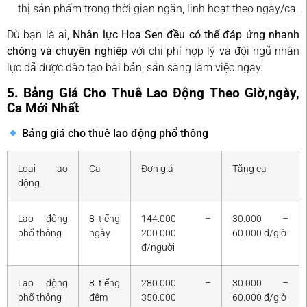
thị sản phẩm trong thời gian ngắn, linh hoạt theo ngày/ca.
Dù bạn là ai,
Nhân lực Hoa Sen đều có thể đáp ứng nhanh
chóng và chuyên nghiệp
với chi phí hợp lý và đội ngũ nhân
lực đã được đào tạo bài bản, sẵn sàng làm việc ngay.
5. Bảng Giá Cho Thuê Lao Động Theo Giờ,ngày,
Ca Mới Nhất
Bảng giá cho thuê lao động phổ thông
Loại lao
Ca
Đơn giá
Tăng ca
động
Lao động
8 tiếng
144.000 –
30.000 –
phổ thông
ngày
200.000
60.000 đ/giờ
đ/người
Lao động
8 tiếng
280.000 –
30.000 –
phổ thông
đêm
350.000
60.000 đ/giờ