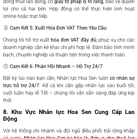
đồng thuê lao động, có
giấy tờ pháp lý rõ ràng
, bảo vệ quyền
lợi cho cả hai bên. Hợp đồng có thể thực hiện linh hoạt
online hoặc trực tiếp.
Cam Kết 5: Xuất Hóa Đơn VAT Theo Yêu Cầu
Chúng tôi hỗ trợ xuất
hóa đơn VAT đầy đủ
, phục vụ cho các
doanh nghiệp cần kê khai chi phí hợp lệ. Đảm bảo tính minh
bạch, chuyên nghiệp và thuận tiện trong việc thanh toán.
Cam Kết 6: Phản Hồi Nhanh – Hỗ Trợ 24/7
Bất kỳ lúc nào bạn cần, Nhân lực Hoa Sen luôn
có nhân sự
trực hỗ trợ 24/7
. Kể cả khi cần gấp nhân lực vào buổi tối,
cuối tuần hay lễ Tết – chúng tôi vẫn sẵn sàng đáp ứng kịp
thời.
8. Khu Vực Nhân lực Hoa Sen Cung Cấp Lao
Động
Với hệ thống chi nhánh và đội ngũ điều phối trải rộng khắp