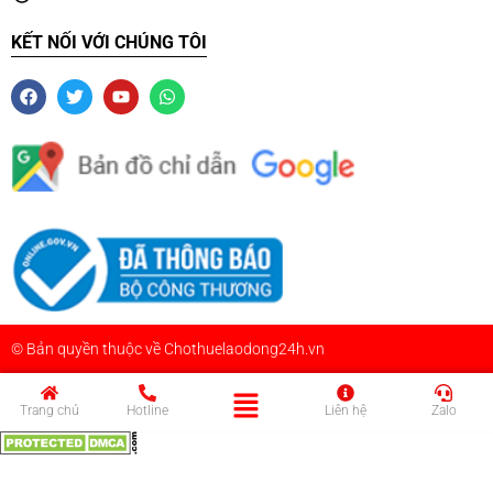
KẾT NỐI VỚI CHÚNG TÔI
© Bản quyền thuộc về Chothuelaodong24h.vn
Trang chủ
Hotline
Liên hệ
Zalo