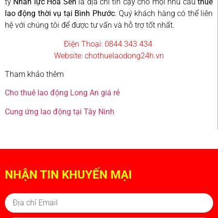
ty
Nhân lực Hoa Sen
là địa chỉ tin cậy cho mọi nhu cầu
thuê
lao động thời vụ tại Bình Phước
. Quý khách hàng có thể liên
hệ với chúng tôi để được tư vấn và hỗ trợ tốt nhất.
Điện Thoại: 0844 343 434
Website: chothuelaodong24h.vn
Tham khảo thêm
Cho thuê lao động Long An giá rẻ
Cung ứng lao động tại Tây Ninh
NHẬN TIN KHUYẾN MẠI