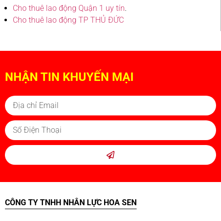
Cho thuê lao động Quận 1 uy tín
.
Cho thuê lao động TP THỦ ĐỨC
NHẬN TIN KHUYẾN MẠI
CÔNG TY TNHH NHÂN LỰC HOA SEN