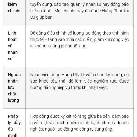
kiệm
tuyển dụng, đào tạo, quản lý nhân sự hay đóng bảo
chi phí
hiểm xã hội. Mọi chi phí này đã được Hưng Phát tối
ưu giúp bạn.
Linh
Dễ dàng điều chỉnh số lượng lao động theo tình hình
hoạt
thực tế – tăng vào mùa cao điểm, giảm khi công việc
về
ít, không lo lãng phí nguồn lực.
nhân
sự
Nguồn
Nhân viên được Hưng Phát tuyển chọn kỹ lưỡng, có
nhân
sức khỏe tốt, thái độ làm việc nghiêm túc, được
lực
hướng dẫn nghiệp vụ trước khi nhận việc.
chất
lượng
Pháp
Hợp đồng được ký kết rõ ràng giữa ba bên, đảm bảo
lý đầy
quyền lợi và trách nhiệm minh bạch cho cả doanh
đủ –
nghiệp, người lao động và công ty cung ứng.
minh