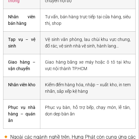
thông
chuyển nội bộ
Nhân viên
Tư vấn, bán hàng trực tiếp tại cửa hàng, siêu
bán hàng
thị, shop
Tạp vụ – vệ
Vệ sinh văn phòng, lau chùi khu vực chung,
sinh
đổ rác, vệ sinh nhà vệ sinh, hành lang…
Giao hàng –
Giao hàng bằng xe máy hoặc ô tô tại khu
vận chuyển
vực nội thành TP.HCM
Nhân viên kho
Kiểm đếm hàng hóa, nhập – xuất kho, in tem
nhãn, sắp xếp kệ hàng
Phục vụ nhà
Phục vụ bàn, hỗ trợ bếp, chạy món, lễ tân,
hàng – quán
dọn dẹp bàn ăn
ăn
Ngoài các ngành nghề trên, Hưng Phát còn cung ứng các